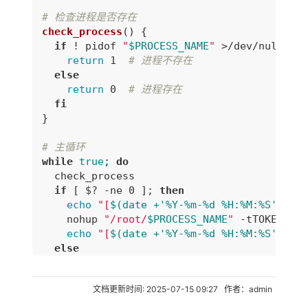
# 检查进程是否存在
check_process
() {

if
 ! pidof 
"
$PROCESS_NAME
"
 >/dev/null; 
th
return
 1  
# 进程不存在
else
return
 0  
# 进程存在
fi
}

# 主循环
while
true
; 
do
  check_process

if
 [ $? 
-ne
 0 ]; 
then
echo
"[
$(date +'%Y-%m-%d %H:%M:%S')
] 
    nohup 
"/root/
$PROCESS_NAME
"
 -tTOKEN >> 
echo
"[
$(date +'%Y-%m-%d %H:%M:%S')
] 已
else
echo
"[
$(date +'%Y-%m-%d %H:%M:%S')
] 服
fi
文档更新时间: 2025-07-15 09:27 作者：admin
done