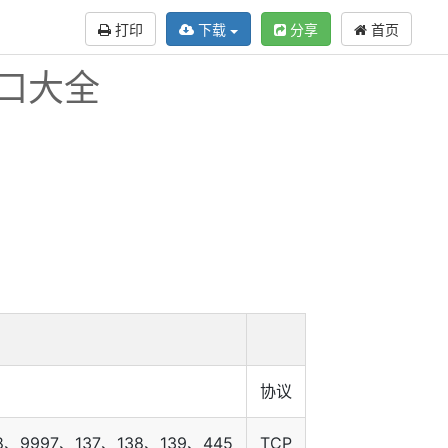
打印
下载
分享
首页
口大全
协议
8、9997、137、138、139、445
TCP