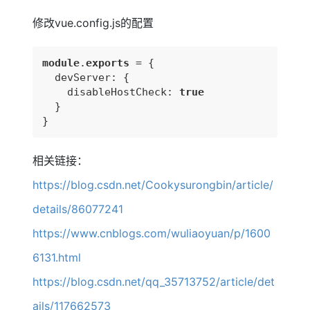
修改vue.config.js的配置
module
.
exports
 = {

  devServer: {

    disableHostCheck: 
true
  }

}
相关链接：
https://blog.csdn.net/Cookysurongbin/article/
details/86077241
https://www.cnblogs.com/wuliaoyuan/p/1600
6131.html
https://blog.csdn.net/qq_35713752/article/det
ails/117662573